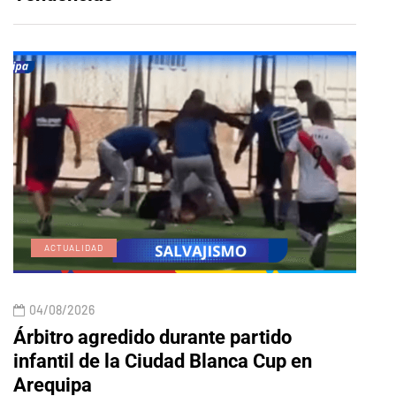
ACTUALIDAD
E
04/08/2026
04/
Árbitro agredido durante partido
Edic
infantil de la Ciudad Blanca Cup en
Arequipa