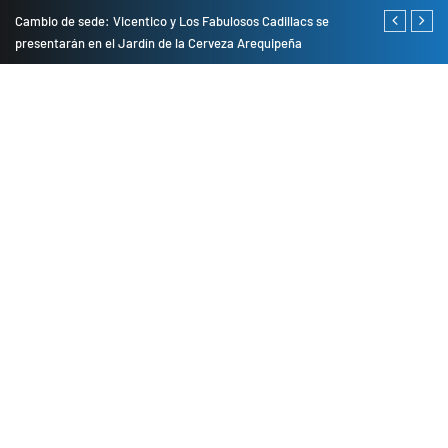
do
Cambio de sede: Vicentico y Los Fabulosos Cadillacs se
Empresas pri
presentarán en el Jardín de la Cerveza Arequipeña
para mejorar 