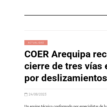
ACTUALIDAD
COER Arequipa re
cierre de tres vías
por deslizamiento
24/06/2023
Un equipo técnico conformado por especialistas de l