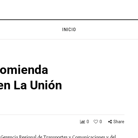
INICIO
comienda
 en La Unión
s
0
0
Share
a Gerencia Regional de Transportes y Comunicaciones y del