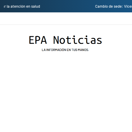
Cambio de sede: Vicentico y Los Fabulosos Cadillacs se presentarán en el J