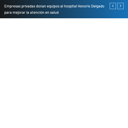
Empresas privadas donan equipos al hospital Honorio Delgado
Cambio de se
para mejorar la atención en salud
presentarán 