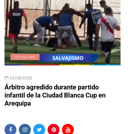
ACTUALIDAD
E
04/08/2026
04/
Árbitro agredido durante partido
Edic
infantil de la Ciudad Blanca Cup en
Arequipa