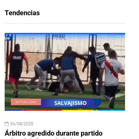
Tendencias
ACTUALIDAD
E
04/08/2026
04/
Árbitro agredido durante partido
Edic