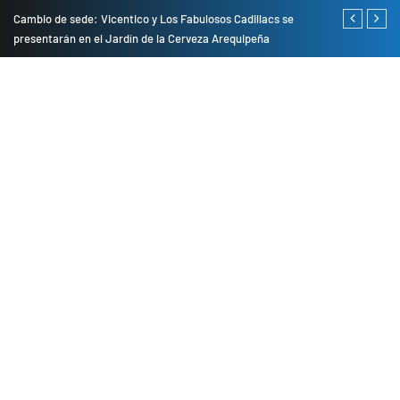
do
Cambio de sede: Vicentico y Los Fabulosos Cadillacs se
Empresas pri
presentarán en el Jardín de la Cerveza Arequipeña
para mejorar 