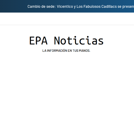
Cambio de sede: Vicentico y Los Fabulosos Cadillacs se presentarán en el J