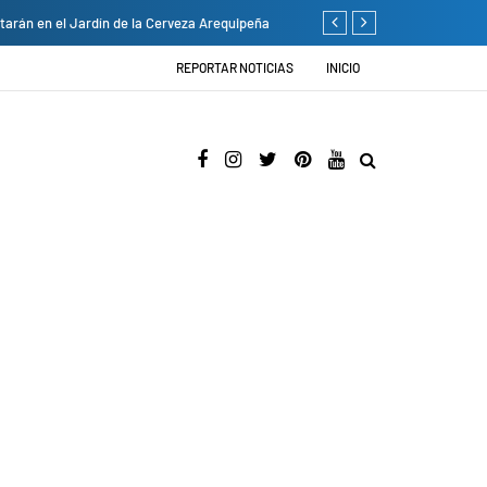
ardín de la Cerveza Arequipeña
Empresas privadas donan e
REPORTAR NOTICIAS
INICIO