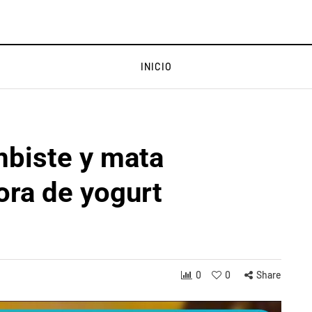
INICIO
mbiste y mata
ora de yogurt
0
0
Share