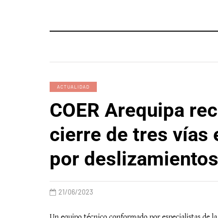
ACTUALIDAD
COER Arequipa re
cierre de tres vías
por deslizamiento
21/06/2023
Un equipo técnico conformado por especialistas de l