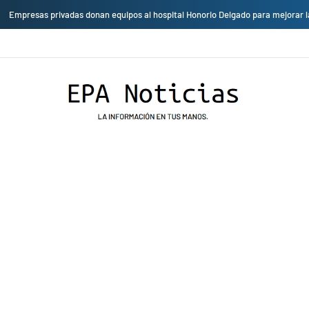
Empresas privadas donan equipos al hospital Honorio Delgado para mejorar l