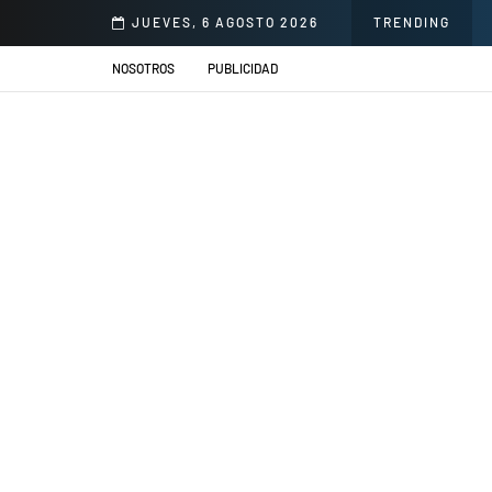
llacs se presentarán en el Jardín de la Cerveza Arequipeña
JUEVES, 6 AGOSTO 2026
TRENDING
NOSOTROS
PUBLICIDAD