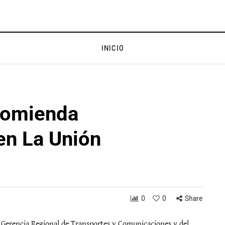
INICIO
comienda
 en La Unión
s
0
0
Share
a Gerencia Regional de Transportes y Comunicaciones y del