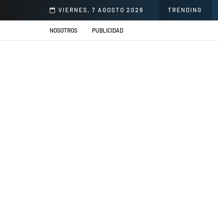
illacs se presentarán en el Jardín de la Cerveza Arequipeña
VIERNES, 7 AGOSTO 2026
TRENDING
NOSOTROS
PUBLICIDAD