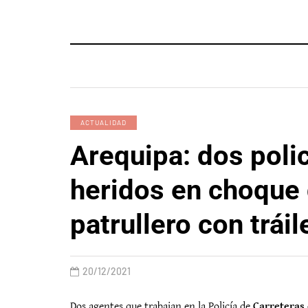
ACTUALIDAD
Arequipa: dos poli
heridos en choque
patrullero con tráil
20/12/2021
Dos agentes que trabajan en la Policía de
Carreteras