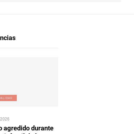
ncias
UALIDAD
EDICIÓN DIGITAL
/2026
04/08/2026
o agredido durante
Edición 80 – 5 de agosto