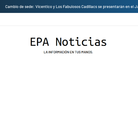
Empresas privadas donan equipos al hospital Honorio Delgado para mejorar 