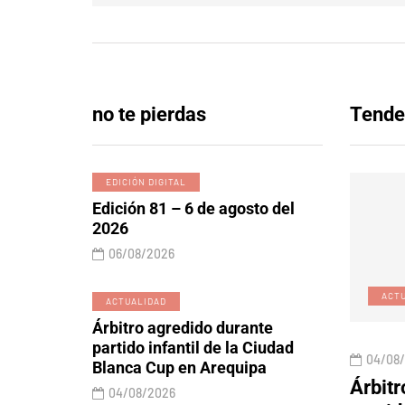
no te pierdas
Tende
EDICIÓN DIGITAL
Edición 81 – 6 de agosto del
2026
06/08/2026
EDICIÓN DIGITAL
ACT
ACTUALIDAD
Árbitro agredido durante
partido infantil de la Ciudad
06/08/2026
04/08
Blanca Cup en Arequipa
 y lobos
Edición 81 – 6 de agosto
Árbitr
04/08/2026