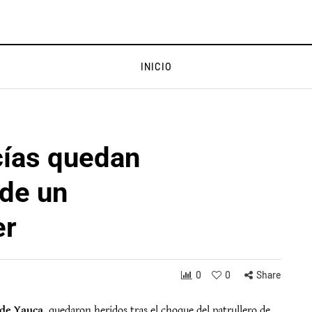
INICIO
cías quedan
 de un
er
0
0
Share
 de Yauca
, quedaron heridos tras el choque del patrullero de