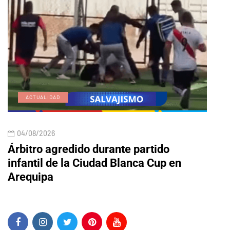
ACTUALIDAD
E
04/08/2026
04/
Árbitro agredido durante partido
Edic
infantil de la Ciudad Blanca Cup en
Arequipa