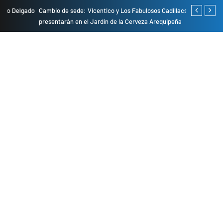
do
Cambio de sede: Vicentico y Los Fabulosos Cadillacs se
Empresas pri
presentarán en el Jardín de la Cerveza Arequipeña
para mejorar 