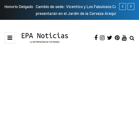
do
Cambio de sede: Vicentico y Los Fabulosos Cadillacs se
Empresas pri
presentarán en el Jardín de la Cerveza Arequipeña
para mejorar 