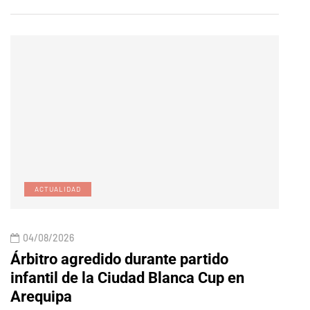
ACTUALIDAD
E
04/08/2026
04/
Árbitro agredido durante partido
Edic
infantil de la Ciudad Blanca Cup en
Arequipa