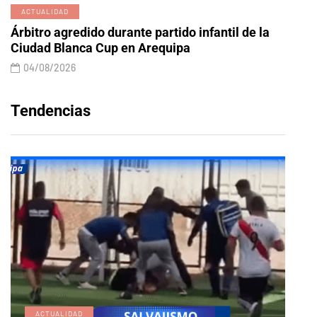
ACTUALIDAD
Árbitro agredido durante partido infantil de la
Ciudad Blanca Cup en Arequipa
04/08/2026
Tendencias
ACTUALIDAD
E