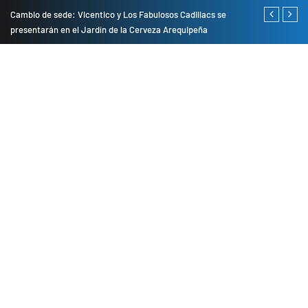
do
Cambio de sede: Vicentico y Los Fabulosos Cadillacs se
Empresas pri
presentarán en el Jardín de la Cerveza Arequipeña
para mejorar 