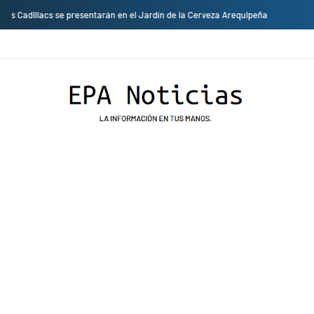
Empresas privadas donan equipos al hospital Honorio Delgado para mejorar 