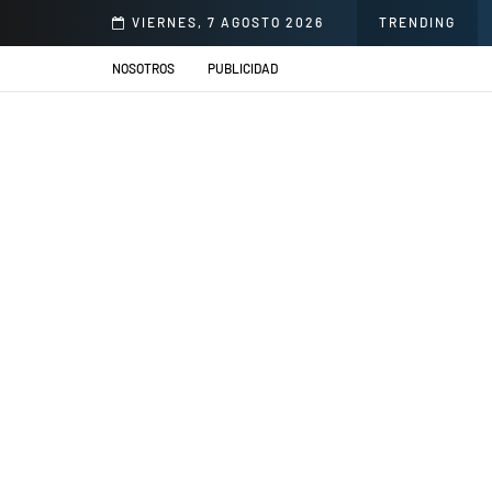
illacs se presentarán en el Jardín de la Cerveza Arequipeña
VIERNES, 7 AGOSTO 2026
TRENDING
NOSOTROS
PUBLICIDAD