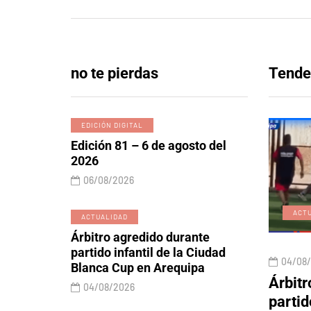
no te pierdas
Tende
EDICIÓN DIGITAL
Edición 81 – 6 de agosto del
2026
06/08/2026
EDICIÓN DIGITAL
ACT
ACTUALIDAD
Árbitro agredido durante
partido infantil de la Ciudad
06/08/2026
04/08
Blanca Cup en Arequipa
 y lobos
Edición 81 – 6 de agosto
Árbitr
04/08/2026
rtos
del 2026
partid