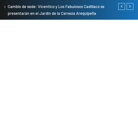
do
Cambio de sede: Vicentico y Los Fabulosos Cadillacs se
Empresas pri
presentarán en el Jardín de la Cerveza Arequipeña
para mejorar 