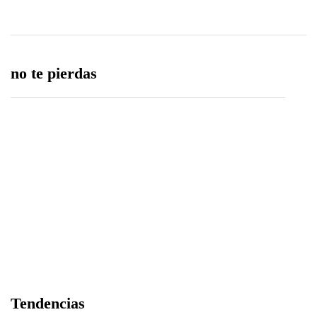
no te pierdas
Edición 81 – 6 de agosto del 2026
06/08/2026
Árbitro agredido durante partido infantil de la
Tendencias
Ciudad Blanca Cup en Arequipa