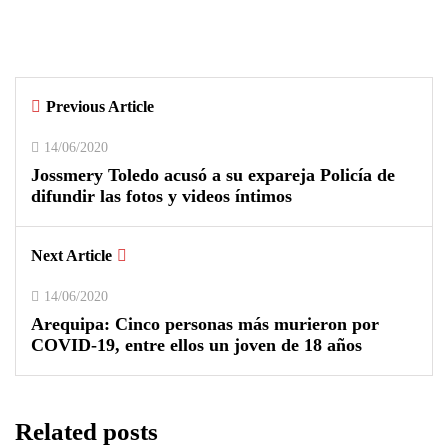
infantil de la Ciudad Blanca Cup en
Arequipa
Previous Article
0
0
14/06/2020
Jossmery Toledo acusó a su expareja Policía de
difundir las fotos y videos íntimos
Next Article
14/06/2020
Arequipa: Cinco personas más murieron por
COVID-19, entre ellos un joven de 18 años
Related posts