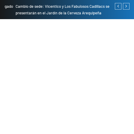
do
Cambio de sede: Vicentico y Los Fabulosos Cadillacs se
Empresas pri
presentarán en el Jardín de la Cerveza Arequipeña
para mejorar 