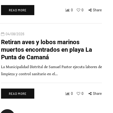
0
0
Share
READ MORE
04/08/2026
Retiran aves y lobos marinos
muertos encontrados en playa La
Punta de Camaná
La Municipalidad Distrital de Samuel Pastor ejecuta labores de
limpieza y control sanitario en el…
0
0
Share
READ MORE