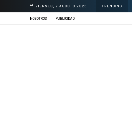
illacs se presentarán en el Jardín de la Cerveza Arequipeña
VIERNES, 7 AGOSTO 2026
TRENDING
NOSOTROS
PUBLICIDAD