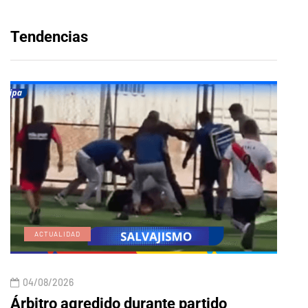
Tendencias
ACTUALIDAD
E
04/08/2026
04/
Árbitro agredido durante partido
Edic