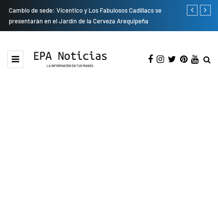
do
Cambio de sede: Vicentico y Los Fabulosos Cadillacs se
Empresas pri
presentarán en el Jardín de la Cerveza Arequipeña
para mejorar 