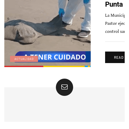
Punta 
La Municipal
Pastor ejecu
control sani
READ M
ACTUALIDAD