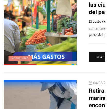
las ciu
del paí
El costo de 
aumentando 
parte del paí
READ M
ACTUALIDAD
04/08/20
Retiran
marino
encontr