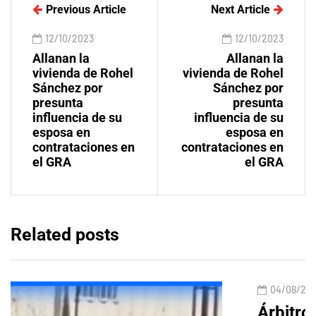
Previous Article
Next Article
12/10/2023
12/10/2023
Allanan la
Allanan la
vivienda de Rohel
vivienda de Rohel
Sánchez por
Sánchez por
presunta
presunta
influencia de su
influencia de su
esposa en
esposa en
contrataciones en
contrataciones en
el GRA
el GRA
Related posts
04/08/20
Árbitro