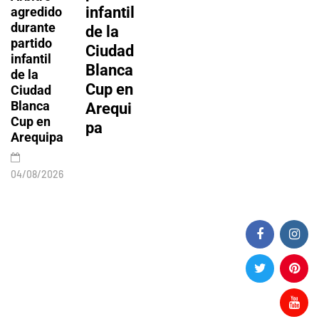
infantil
pa
s
agredido
durante
contr
de la
entre
encontr
partido
os
Ciudad
las
ados
infantil
Blanca
ciudad
en
de la
aya
Cup en
es más
playa
Ciudad
Blanca
Arequi
caras
La
Cup en
nta
pa
del
Punta
Arequipa
país
de
man
Caman
04/08/2026
á