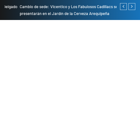
do
Cambio de sede: Vicentico y Los Fabulosos Cadillacs se
Empresas pri
presentarán en el Jardín de la Cerveza Arequipeña
para mejorar 