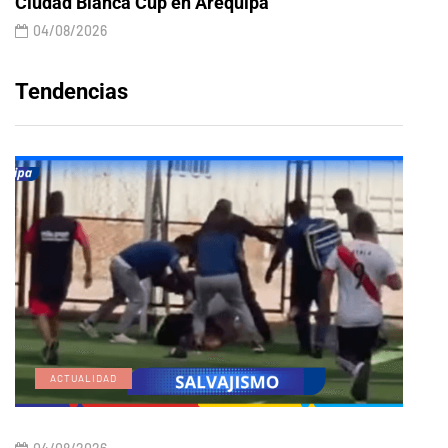
Ciudad Blanca Cup en Arequipa
04/08/2026
Tendencias
ACTUALIDAD
E