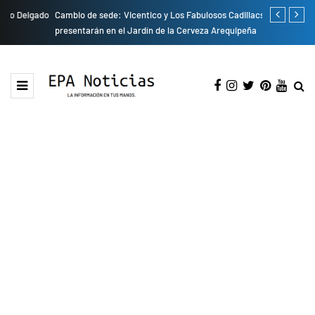
do
Cambio de sede: Vicentico y Los Fabulosos Cadillacs se
Empresas pri
presentarán en el Jardín de la Cerveza Arequipeña
para mejorar 