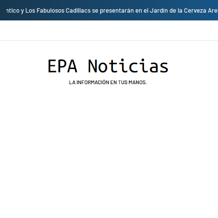
Empresas privadas donan equipos al hospital Honorio Delgado para mejorar l