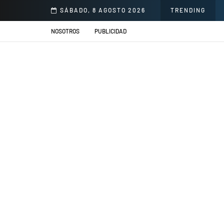
llacs se presentarán en el Jardín de la Cerveza Arequipeña
SÁBADO, 8 AGOSTO 2026
TRENDING
NOSOTROS
PUBLICIDAD