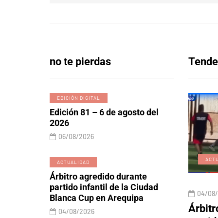
no te pierdas
Tende
EDICIÓN DIGITAL
Edición 81 – 6 de agosto del
2026
06/08/2026
EDICIÓN DIGITAL
ACT
ACTUALIDAD
Árbitro agredido durante
partido infantil de la Ciudad
06/08/2026
04/08
Blanca Cup en Arequipa
 y lobos
Edición 81 – 6 de agosto
Árbitr
04/08/2026