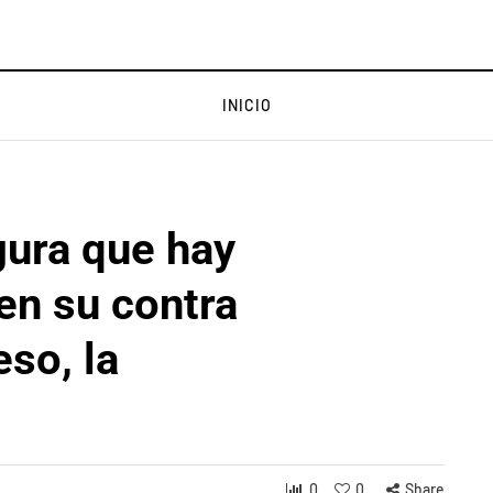
INICIO
gura que hay
en su contra
so, la
0
0
Share