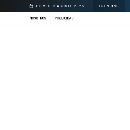
llacs se presentarán en el Jardín de la Cerveza Arequipeña
JUEVES, 6 AGOSTO 2026
TRENDING
NOSOTROS
PUBLICIDAD