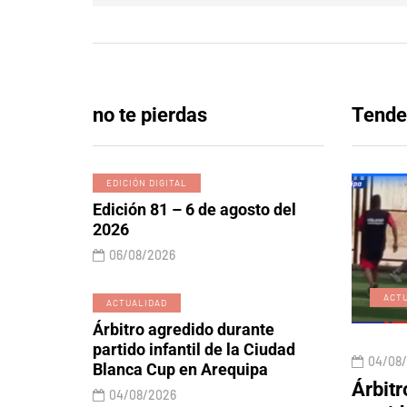
no te pierdas
Tende
EDICIÓN DIGITAL
Edición 81 – 6 de agosto del
2026
06/08/2026
EDICIÓN DIGITAL
ACT
ACTUALIDAD
Árbitro agredido durante
partido infantil de la Ciudad
06/08/2026
04/08
Blanca Cup en Arequipa
 y lobos
Edición 81 – 6 de agosto
Árbitr
04/08/2026