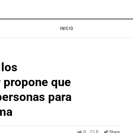
INICIO
 los
r propone que
 personas para
ima
0
0
Share