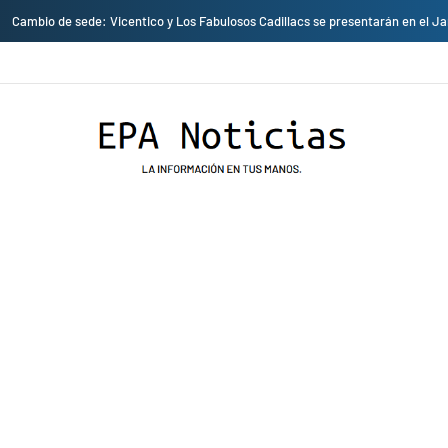
Empresas privadas donan equipos al hospital Honorio Delgado para mejorar l