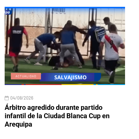
ACTUALIDAD
E
04/08/2026
04/
Árbitro agredido durante partido
Edic
infantil de la Ciudad Blanca Cup en
Arequipa