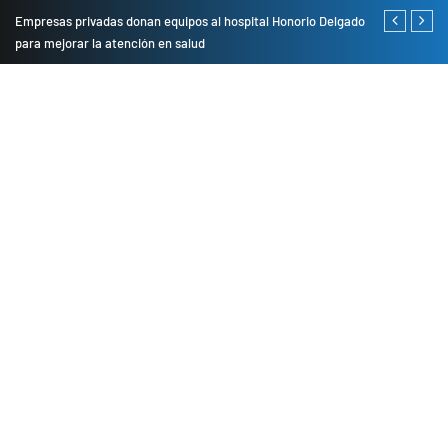
Empresas privadas donan equipos al hospital Honorio Delgado
Cambio de se
para mejorar la atención en salud
presentarán 