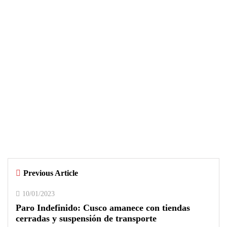
ACTUALIDAD
04/08/2026
Árbitro agredido durante partido
infantil de la Ciudad Blanca Cup en
Arequipa
Previous Article
0
0
10/01/2023
Paro Indefinido: Cusco amanece con tiendas
cerradas y suspensión de transporte