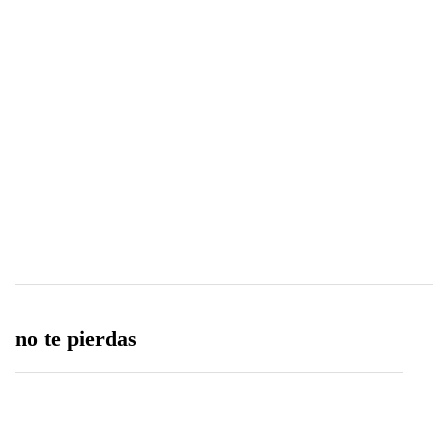
Camaná
0
0
Share
no te pierdas