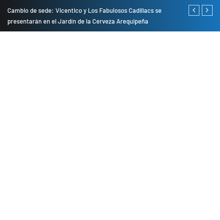
do
Cambio de sede: Vicentico y Los Fabulosos Cadillacs se
Empresas pri
presentarán en el Jardín de la Cerveza Arequipeña
para mejorar 