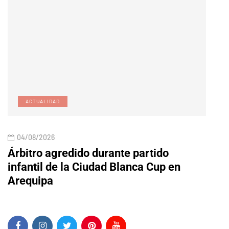
ACTUALIDAD
E
04/08/2026
04/
Árbitro agredido durante partido
Edic
infantil de la Ciudad Blanca Cup en
Arequipa