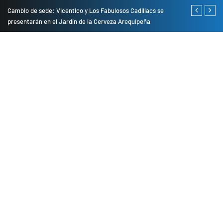
do
Cambio de sede: Vicentico y Los Fabulosos Cadillacs se
Empresas pri
presentarán en el Jardín de la Cerveza Arequipeña
para mejorar 