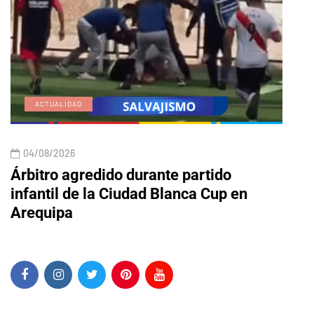
ACTUALIDAD
E
04/08/2026
04/
Árbitro agredido durante partido
Edic
infantil de la Ciudad Blanca Cup en
Arequipa