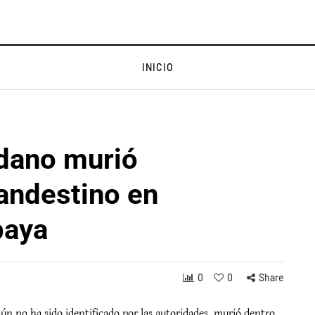
INICIO
adano murió
landestino en
baya
0
0
Share
aún no ha sido identificado por las autoridades, murió dentro