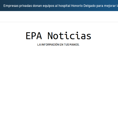
Cambio de sede: Vicentico y Los Fabulosos Cadillacs se presentarán en el J