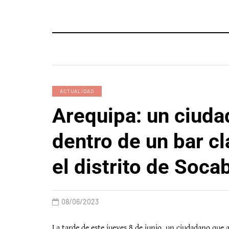
ACTUALIDAD
Arequipa: un ciud
dentro de un bar c
el distrito de Soca
08/06/2023
La tarde de este jueves 8 de junio, un ciudadano que 