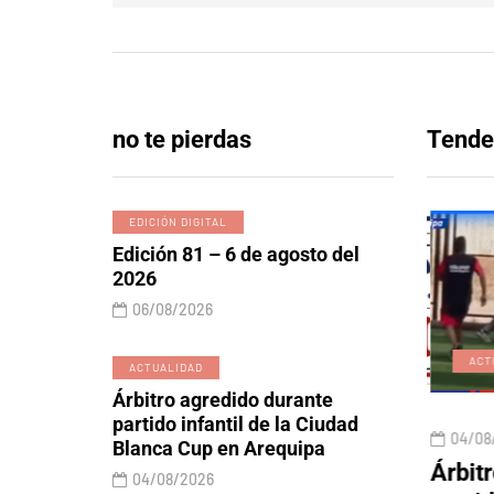
no te pierdas
Tende
EDICIÓN DIGITAL
Edición 81 – 6 de agosto del
2026
06/08/2026
EDICIÓN DIGITAL
ACT
ACTUALIDAD
Árbitro agredido durante
partido infantil de la Ciudad
06/08/2026
04/08
Blanca Cup en Arequipa
 y lobos
Edición 81 – 6 de agosto
Árbitr
04/08/2026