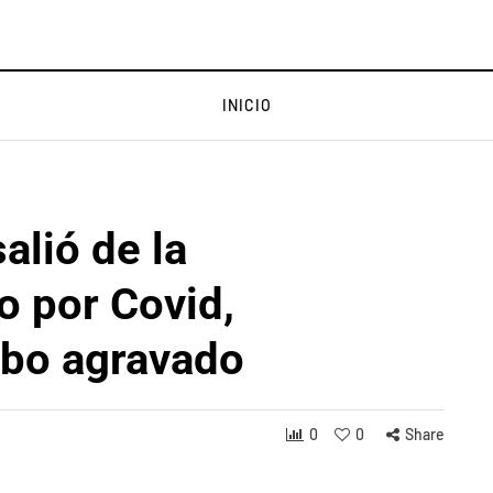
INICIO
alió de la
o por Covid,
robo agravado
0
0
Share