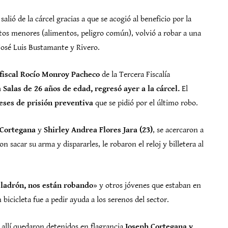
ió de la cárcel gracias a que se acogió al beneficio por la
itos menores (alimentos, peligro común), volvió a robar a una
José Luis Bustamante y Rivero.
fiscal Rocío Monroy Pacheco
de la Tercera Fiscalía
Salas de 26 años de edad, regresó ayer a la cárcel.
El
ses de prisión preventiva
que se pidió por el último robo.
 Cortegana
y
Shirley Andrea Flores Jara (23)
, se acercaron a
 sacar su arma y dispararles, le robaron el reloj y billetera al
«
ladrón, nos están robando
» y otros jóvenes que estaban en
bicicleta fue a pedir ayuda a los serenos del sector.
 allí quedaron detenidos en flagrancia
Joseph Cortegana y