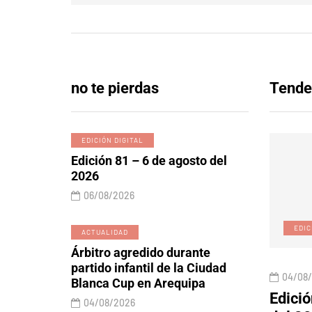
no te pierdas
Tende
EDICIÓN DIGITAL
Edición 81 – 6 de agosto del
2026
06/08/2026
L
ACTUALIDAD
EDIC
ACTUALIDAD
Árbitro agredido durante
partido infantil de la Ciudad
04/08/2026
04/08
Blanca Cup en Arequipa
 6 de agosto
Árbitro agredido durante
Edició
04/08/2026