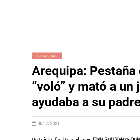
ACTUALIDAD
Arequipa: Pestaña 
“voló” y mató a un 
ayudaba a su padr
06/12/2021
Un trágico final tuvo el joven
Elvis Saúl Valero Quis