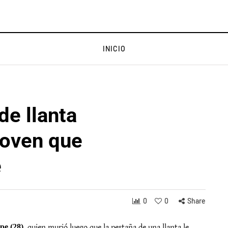
INICIO
de llanta
joven que
e
0
0
Share
pe (28),
quien murió luego que la pestaña de una llanta le