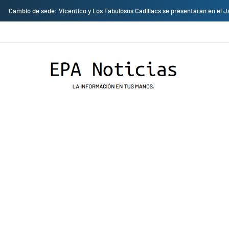
Cambio de sede: Vicentico y Los Fabulosos Cadillacs se presentarán en el J