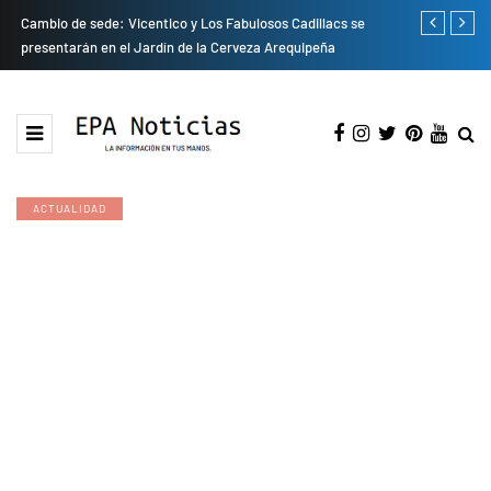
do
Cambio de sede: Vicentico y Los Fabulosos Cadillacs se
Empresas pri
presentarán en el Jardín de la Cerveza Arequipeña
para mejorar 
ACTUALIDAD