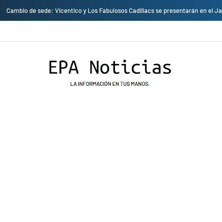
Empresas privadas donan equipos al hospital Honorio Delgado para mejorar l