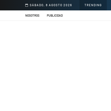
llacs se presentarán en el Jardín de la Cerveza Arequipeña
SÁBADO, 8 AGOSTO 2026
TRENDING
NOSOTROS
PUBLICIDAD