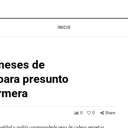
INICIO
meses de
 para presunto
ermera
0
0
Share
ueldad y podría corresponderle pena de cadena perpetua