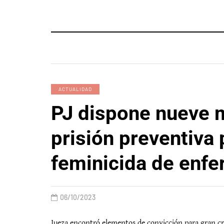
ACTUALIDAD
PJ dispone nueve 
prisión preventiva
feminicida de enf
06/10/2023
Jueza encontró elementos de convicción para gran cr