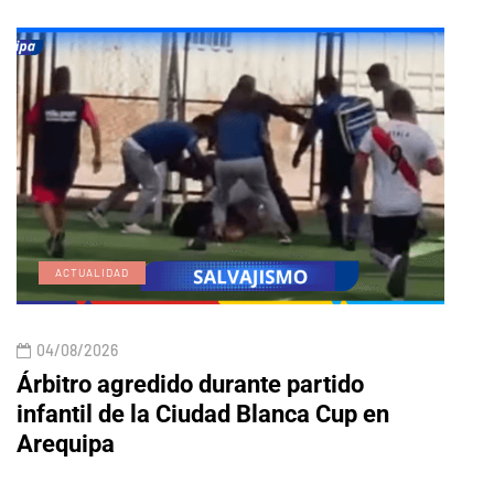
ACTUALIDAD
E
04/08/2026
04/
Árbitro agredido durante partido
Edic
infantil de la Ciudad Blanca Cup en
Arequipa