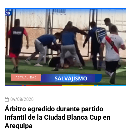
ACTUALIDAD
E
04/08/2026
04/
Árbitro agredido durante partido
Edic
infantil de la Ciudad Blanca Cup en
Arequipa