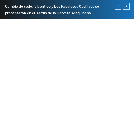
do
Cambio de sede: Vicentico y Los Fabulosos Cadillacs se
Empresas pri
presentarán en el Jardín de la Cerveza Arequipeña
para mejorar 