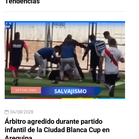
Tendencias
ACTUALIDAD
E
04/08/2026
04/
Árbitro agredido durante partido
Edic
infantil de la Ciudad Blanca Cup en
Arequipa