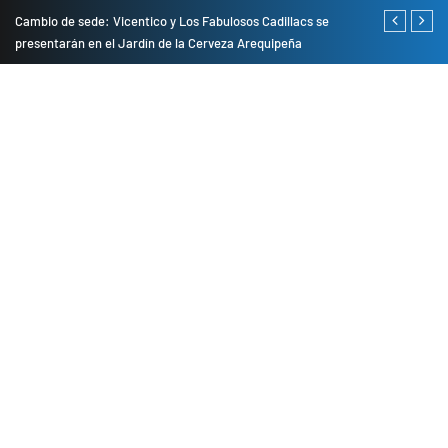
do
Cambio de sede: Vicentico y Los Fabulosos Cadillacs se
Empresas pri
presentarán en el Jardín de la Cerveza Arequipeña
para mejorar 