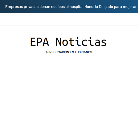
Cambio de sede: Vicentico y Los Fabulosos Cadillacs se presentarán en el J