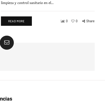
limpieza y control sanitario en el…
0
0
Share
READ MORE
ncias