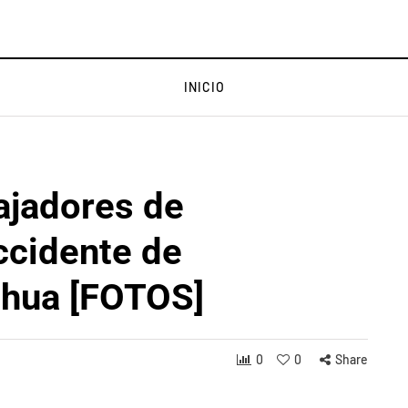
INICIO
ajadores de
ccidente de
ihua [FOTOS]
0
0
Share