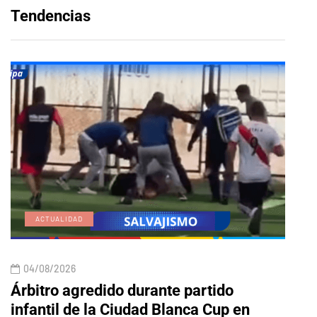
Tendencias
ACTUALIDAD
E
04/08/2026
04/
Árbitro agredido durante partido
Edic
infantil de la Ciudad Blanca Cup en