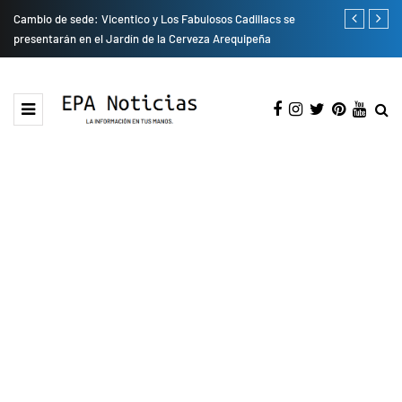
do
Cambio de sede: Vicentico y Los Fabulosos Cadillacs se
Empresas pri
presentarán en el Jardín de la Cerveza Arequipeña
para mejorar 