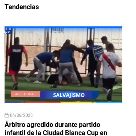
Tendencias
ACTUALIDAD
E
04/08/2026
04/
Árbitro agredido durante partido
Edic
infantil de la Ciudad Blanca Cup en