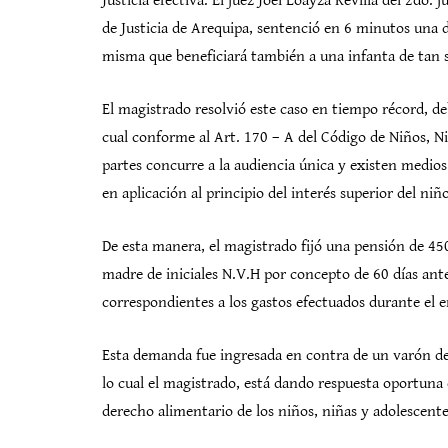
Justicia efectiva. El juez Joel Loayza Revilla del 2do
de Justicia de Arequipa, sentenció en 6 minutos una
misma que beneficiará también a una infanta de tan 
El magistrado resolvió este caso en tiempo récord, deb
cual conforme al Art. 170 – A del Código de Niños, Ni
partes concurre a la audiencia única y existen medios 
en aplicación al principio del interés superior del niñ
De esta manera, el magistrado fijó una pensión de 45
madre de iniciales N.V.H por concepto de 60 días ante
correspondientes a los gastos efectuados durante el 
Esta demanda fue ingresada en contra de un varón de 
lo cual el magistrado, está dando respuesta oportuna 
derecho alimentario de los niños, niñas y adolescente