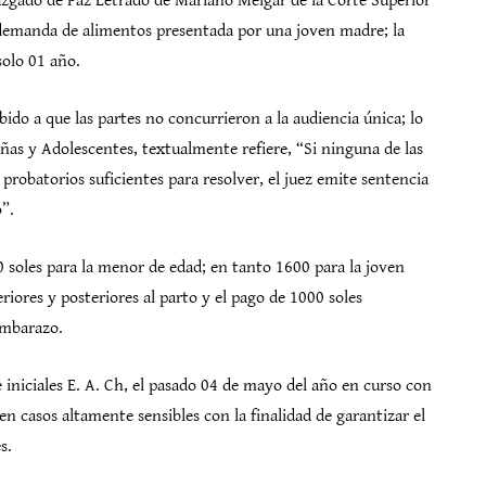
. juzgado de Paz Letrado de Mariano Melgar de la Corte Superior
 demanda de alimentos presentada por una joven madre; la
solo 01 año.
ido a que las partes no concurrieron a la audiencia única; lo
ñas y Adolescentes, textualmente refiere, “Si ninguna de las
probatorios suficientes para resolver, el juez emite sentencia
o”.
0 soles para la menor de edad; en tanto 1600 para la joven
riores y posteriores al parto y el pago de 1000 soles
embarazo.
iniciales E. A. Ch, el pasado 04 de mayo del año en curso con
en casos altamente sensibles con la finalidad de garantizar el
s.