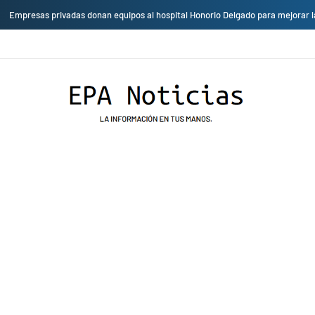
Cambio de sede: Vicentico y Los Fabulosos Cadillacs se presentarán en el J