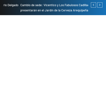
do
Cambio de sede: Vicentico y Los Fabulosos Cadillacs se
Empresas pri
presentarán en el Jardín de la Cerveza Arequipeña
para mejorar 