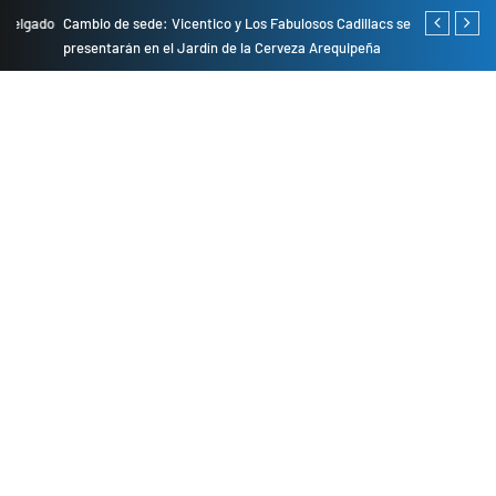
do
Cambio de sede: Vicentico y Los Fabulosos Cadillacs se
Empresas pri
presentarán en el Jardín de la Cerveza Arequipeña
para mejorar 