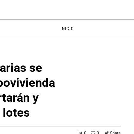
INICIO
arias se
povivienda
tarán y
 lotes
0
0
Share