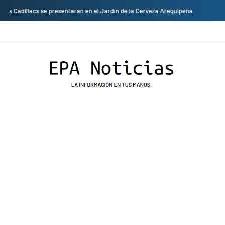
Empresas privadas donan equipos al hospital Honorio Delgado para mejorar 