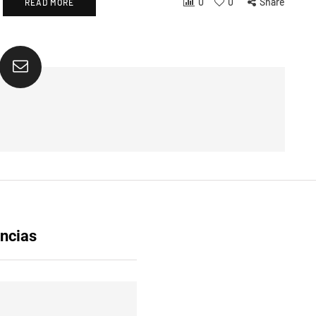
0
0
Share
READ MORE
ncias