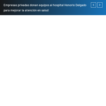
Empresas privadas donan equipos al hospital Honorio Delgado
Cambio de se
para mejorar la atención en salud
presentarán 