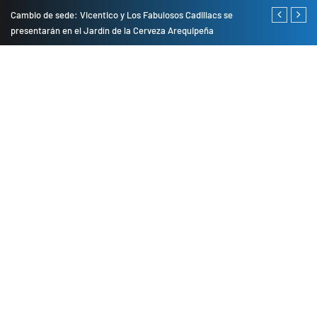
do
Cambio de sede: Vicentico y Los Fabulosos Cadillacs se
Empresas pri
presentarán en el Jardín de la Cerveza Arequipeña
para mejorar 