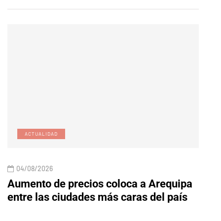
ACTUALIDAD
A
04/08/2026
04/
Aumento de precios coloca a Arequipa
Reti
entre las ciudades más caras del país
enco
Cam