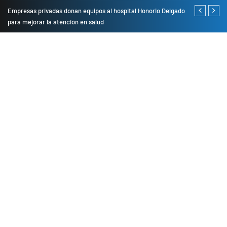
Empresas privadas donan equipos al hospital Honorio Delgado
Cambio de se
para mejorar la atención en salud
presentarán 