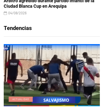
Árbitro agredido durante partido infantil de la
Ciudad Blanca Cup en Arequipa
04/08/2026
Tendencias
ACTUALIDAD
E