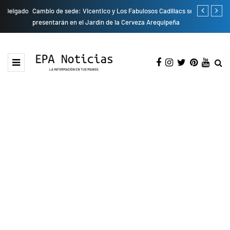
do
Cambio de sede: Vicentico y Los Fabulosos Cadillacs se
Empresas pri
presentarán en el Jardín de la Cerveza Arequipeña
para mejorar 