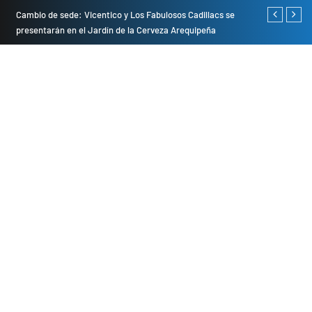
do
Cambio de sede: Vicentico y Los Fabulosos Cadillacs se
Empresas pri
presentarán en el Jardín de la Cerveza Arequipeña
para mejorar 