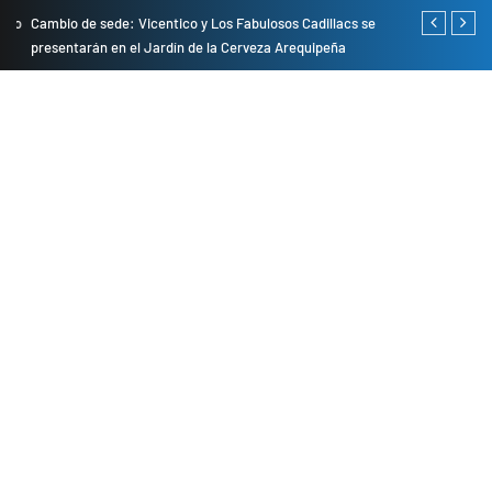
do
Cambio de sede: Vicentico y Los Fabulosos Cadillacs se
Empresas pri
presentarán en el Jardín de la Cerveza Arequipeña
para mejorar 